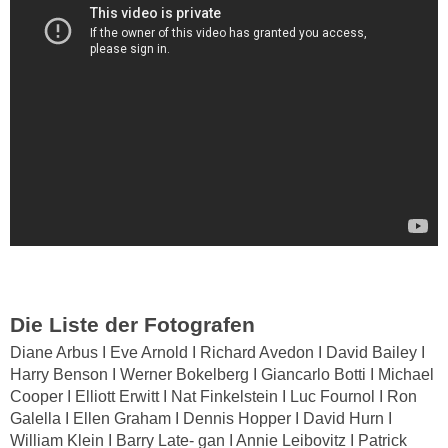
Die Liste der Fotografen
Diane Arbus I Eve Arnold I Richard Avedon I David Bailey I
Harry Benson I Werner Bokelberg I Giancarlo Botti I Michael
Cooper I Elliott Erwitt I Nat Finkelstein I Luc Fournol I Ron
Galella I Ellen Graham I Dennis Hopper I David Hurn I
William Klein I Barry Late- gan I Annie Leibovitz I Patrick