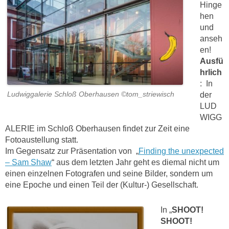
Hinge
hen
und
anseh
en!
Ausfü
hrlich
: In
der
Ludwiggalerie Schloß Oberhausen ©tom_striewisch
LUD
WIGG
ALERIE im Schloß Oberhausen findet zur Zeit eine
Fotoaustellung statt.
Im Gegensatz zur Präsentation von „
Finding the unexpected
– Sam Shaw
“ aus dem letzten Jahr geht es diemal nicht um
einen einzelnen Fotografen und seine Bilder, sondern um
eine Epoche und einen Teil der (Kultur-) Gesellschaft.
In „
SHOOT!
SHOOT!