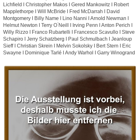
Lichfield I Christopher Makos I Gered Mankowitz I Robert
Mapplethorpe I Will McBride I Fred McDarrah I David
Montgomery I Billy Name I Lino Nanni I Arnold Newman I
Helmut Newton I Terry O ́Neill I Irving Penn I Anton Perich I
Willy Rizzo I Franco Rubartelli I Francesco Scavullo I Steve
Schapiro I Jerry Schatzberg I Paul Schmulbach I Jeanloup
Sieff I Christian Skrein I Melvin Sokolsky I Bert Stern I Eric
Swayne I Dominique Tarlé I Andy Warhol I Garry Winogrand