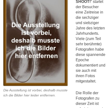
SHOOT!
“ startet
der Besucher
eine Zeitreise in
die sechziger
und siebziger
Jahre des letzten
Jahrhunderts.
Viele (zum Teil
sehr berühmte)
Fotografen habe
diese spannende
Epoche
dokumentiert und
sie auch mit
ihren Fotos
mitgestaltet.
Die Ausstellung ist vorbei, deshalb musste
Die Rolle der
ich die Bilder hier leider entfernen.
Fotografen zu
dieser Zeit ist