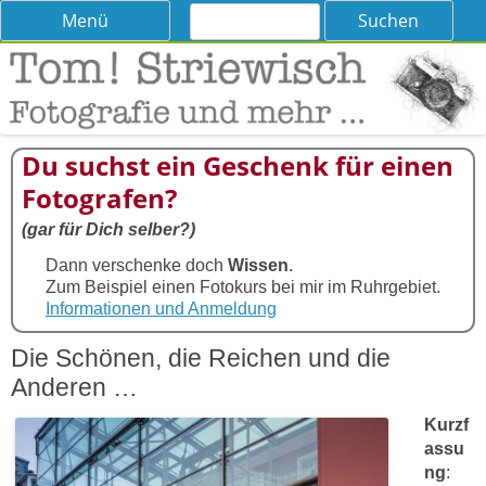
Suchen
Skip
Menü
nach:
to
content
Tom! Striewisch – Fotografieren
Tipps und Tricks und Meinungen zur Fotografie
lernen
Du suchst ein Geschenk für einen
Fotografen?
(gar für Dich selber?)
Dann verschenke doch
Wissen
.
Zum Beispiel einen Fotokurs bei mir im Ruhrgebiet.
Informationen und Anmeldung
Die Schönen, die Reichen und die
Anderen …
Kurzf
assu
ng
: