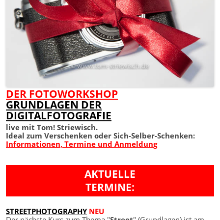
DER FOTOWORKSHOP
GRUNDLAGEN DER
DIGITALFOTOGRAFIE
live mit Tom! Striewisch.
Ideal zum Verschenken oder Sich-Selber-Schenken:
Informationen, Termine und Anmeldung
AKTUELLE
TERMINE:
STREETPHOTOGRAPHY
NEU
Der nächste Kurs zum Thema "
Street
" (Grundlagen) ist am