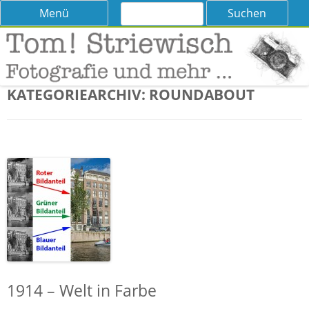
Suchen
Skip
Menü
nach:
to
content
Tom! Striewisch – Fotografieren
Tipps und Tricks und Meinungen zur Fotografie
lernen
KATEGORIEARCHIV:
ROUNDABOUT
1914 – Welt in Farbe