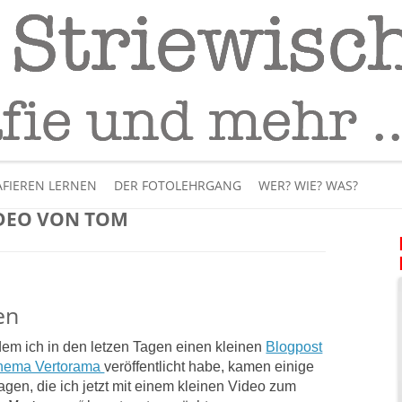
Fotografie
– Fotografieren lernen
Skip
to
FIEREN LERNEN
DER FOTOLEHRGANG
WER? WIE? WAS?
content
DEO VON TOM
ÜBER MICH
BÜCHER
en
PANORAMAFOTOGRAFI
em ich in den letzen Tagen einen kleinen
Blogpost
VIDEOS UND LEHRFILME
hema Vertorama
veröffentlicht habe, kamen einige
agen, die ich jetzt mit einem kleinen Video zum
IM INTERNET