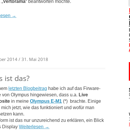
 „
Vertorama
“ beantworten möchte.
SOZIALE NETZWERKE
lesen
→
DIVERSES
TOM! UNTERSTÜTZEN
WO IST TOM?
ber 2014
/ 31. Mai 2018
IMPRESSUM
 ist das?
DATENSCHUTZERKLÄRU
inem
letzten Blogbeitrag
habe ich auf das Firware-
 von Olympus hingewiesen, dass u.a.
Live
site
in meine
Olympus E-M1
(*) brachte. Einige
 mich jetzt, wie das funktioniert und wofür man
setzen kann.
form ist das nur unzureichend zu erklären, ein Blick
s Display
Weiterlesen
→