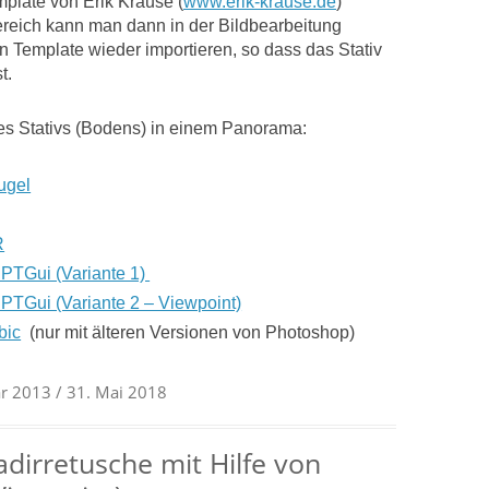
plate von Erik Krause (
www.erik-krause.de
)
ereich kann man dann in der Bildbearbeitung
n Template wieder importieren, so dass das Stativ
t.
s Stativs (Bodens) in einem Panorama:
ugel
R
n PTGui (Variante 1)
 PTGui (Variante 2 – Viewpoint)
bic
(nur mit älteren Versionen von Photoshop)
ar 2013
/ 31. Mai 2018
irretusche mit Hilfe von