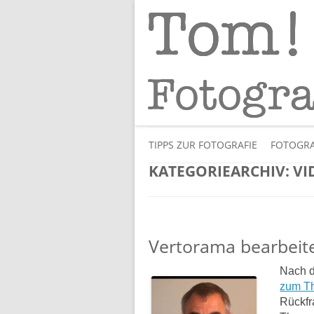
Tipps und Tricks und Meinungen zur 
Tom! Striewisch 
TIPPS ZUR FOTOGRAFIE
FOTOGRA
KATEGORIEARCHIV:
VI
Vertorama bearbeit
Nach d
zum T
Rückfr