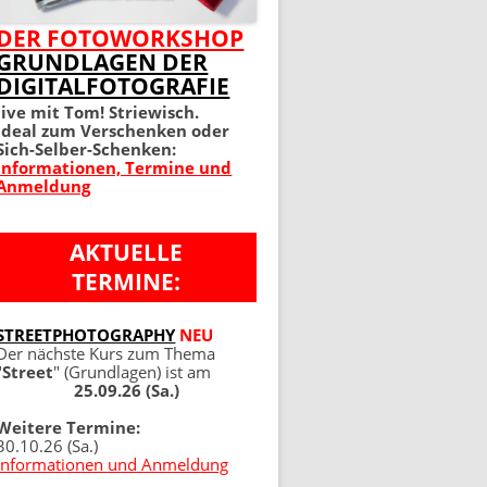
MEIN PERFEKTES FOTO 2.
DER FOTOWORKSHOP
GRUNDLAGEN DER
AUFLAGE
DIGITALFOTOGRAFIE
100 TIPPS UND TRICKS 4.
live mit Tom! Striewisch.
Ideal zum Verschenken oder
AUFLAGE
Sich-Selber-Schenken:
Informationen, Termine und
Anmeldung
AKTUELLE
TERMINE:
NG
STREETPHOTOGRAPHY
NEU
Der nächste Kurs zum Thema
"
Street
" (Grundlagen) ist am
25.09.26 (Sa.)
Weitere Termine:
30.10.26 (Sa.)
Informationen und Anmeldung