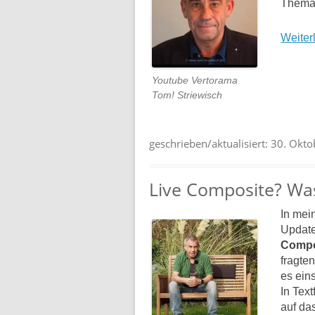
Thema
Weiter
Youtube Vertorama
Tom! Striewisch
geschrieben/aktualisiert:
30. Okto
Live Composite? Was
In me
Update
Compo
fragten
es ein
In Text
auf da