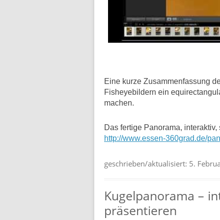
Eine kurze Zusammenfassung der 
Fisheyebildern ein equirectangul
machen.
Das fertige Panorama, interaktiv, 
http://www.essen-360grad.de/pa
geschrieben/aktualisiert:
5. Febru
Kugelpanorama – int
präsentieren