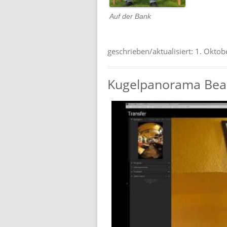
Auf der Bank
geschrieben/aktualisiert:
1. Oktob
Kugelpanorama Bearb