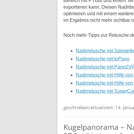
Bereich mit PTGui und einem Tem
exportieren kann. Diesen Nadirb
optimieren und mit einem weitere
im Ergebnis nicht mehr sichtbar is
Noch mehr Tipps zur Retusche de
Nadirretusche mit Spiegelk
Nadirretusche mit krPano
Nadirretusche mit Pano2V
Nadirretusche mit Hilfe vo
Nadirretusche mit Hilfe von
Nadirretusche mit SuperCu
geschrieben/aktualisiert:
14. Janu
Kugelpanorama – Nad