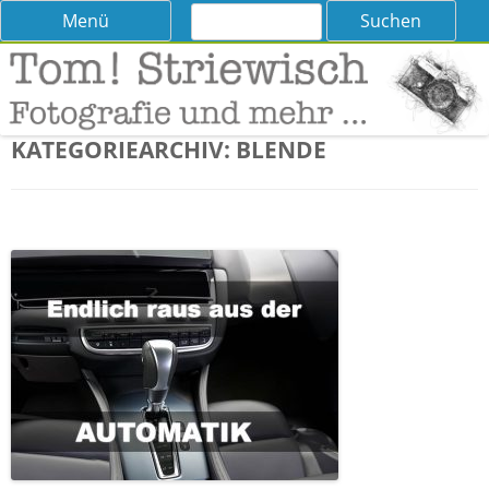
Suchen
Skip
Menü
nach:
to
content
Tom! Striewisch – Fotografieren
Tipps und Tricks und Meinungen zur Fotografie
lernen
KATEGORIEARCHIV:
BLENDE