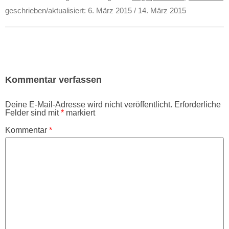
Ausarbeitung der Bilder hat
geschrieben/aktualisiert:
6. März 2015
/ 14. März 2015
sich in der Zeit soviel
geändert, dass beim
Kursinhalt kein Stein…
Kommentar verfassen
Deine E-Mail-Adresse wird nicht veröffentlicht.
Erforderliche
Felder sind mit
*
markiert
Kommentar
*