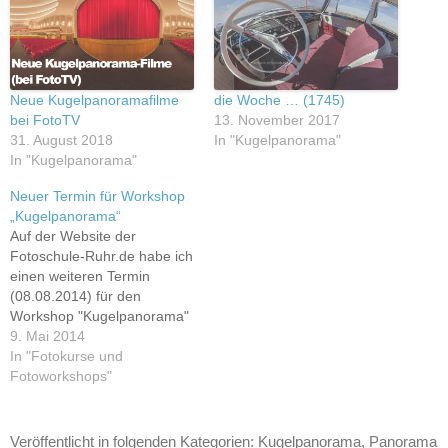
Neue Kugelpanoramafilme
die Woche … (1745)
bei FotoTV
13. November 2017
31. August 2018
In "Kugelpanorama"
In "Kugelpanorama"
Neuer Termin für Workshop
„Kugelpanorama“
Auf der Website der
Fotoschule-Ruhr.de habe ich
einen weiteren Termin
(08.08.2014) für den
Workshop "Kugelpanorama"
veröffentlicht. Seit
9. Mai 2014
mittlerweile 12 Jahren findet
In "Fotokurse und
dieser Spezialkurs statt. In
Fotoworkshops"
Bezug auf die
Aufnahmetechnik, speziell
aber in Bezug auf die
Veröffentlicht in folgenden Kategorien:
Kugelpanorama
,
Panorama