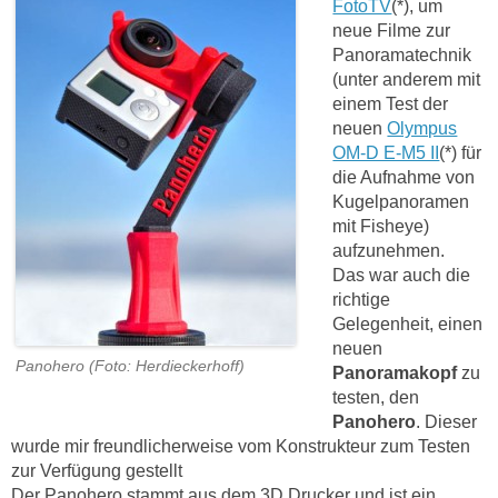
FotoTV
(*), um
neue Filme zur
Panoramatechnik
(unter anderem mit
einem Test der
neuen
Olympus
OM-D E-M5 II
(*) für
die Aufnahme von
Kugelpanoramen
mit Fisheye)
aufzunehmen.
Das war auch die
richtige
Gelegenheit, einen
neuen
Panohero (Foto: Herdieckerhoff)
Panoramakopf
zu
testen, den
Panohero
. Dieser
wurde mir freundlicherweise vom Konstrukteur zum Testen
zur Verfügung gestellt
Der Panohero stammt aus dem 3D Drucker und ist ein