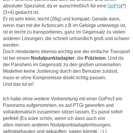
absoluter Spezialist, da er ausschließlich für eine
GoPro
(*)
(3+4) gedacht ist.
Er ist sehr klein, leicht (26g) und kompakt. Gerade dann,
wenn man mit der Actioncam z.B im Gebirge unterwegs ist,
ist er leicht zu transportieren, ganz im Gegensatz zu vielen
anderen Lösungen, die schnell unhandlich groß und schwer
werden.
Doch mindestens ebenso wichtig wie der einfache Transport
ist bei einem
Nodalpunktadapter
, die
Präzision
. Und da
der Panohero im Gegensatz zu den großen universellen
Modellen keine Justierung durch den Benutzer zulässt,
muss er ohne Kompromisse direkt richtig passen.
Und das tut er!
Ich habe ohne weitere Vorbereitung mit einer GoPro3 ein
Panorama aufgenommen, es auf PTGi geworfen und
vollautomatisch zusammen sitzen lassen. Es passt sofort
perfekt! (Es wäre schön, wenn ich dass auch von
allen meinen anderen Nodalpunktadapterlösungen,
selbstgebauten und gekauften, sagen könnte. ;-) )