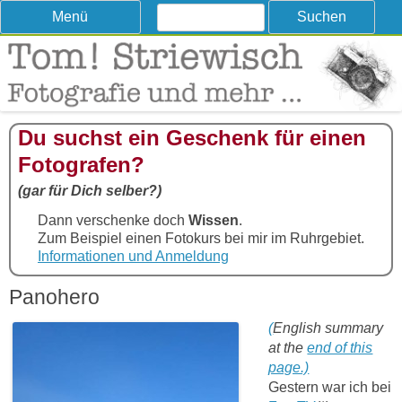
Suchen
Skip
Menü
nach:
to
content
Tom! Striewisch – Fotografieren
Tipps und Tricks und Meinungen zur Fotografie
lernen
Du suchst ein Geschenk für einen
Fotografen?
(gar für Dich selber?)
Dann verschenke doch
Wissen
.
Zum Beispiel einen Fotokurs bei mir im Ruhrgebiet.
Informationen und Anmeldung
Panohero
(
English summary
at the
end of this
page.)
Gestern war ich bei