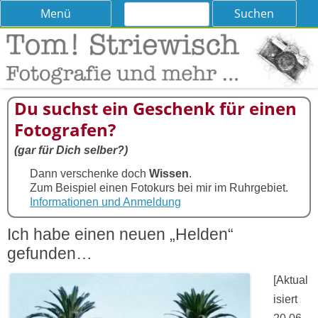
Suchen
Skip
Menü
nach:
to
content
Tom! Striewisch – Fotografieren
Tipps und Tricks und Meinungen zur Fotografie
lernen
Du suchst ein Geschenk für einen
Fotografen?
(gar für Dich selber?)
Dann verschenke doch
Wissen
.
Zum Beispiel einen Fotokurs bei mir im Ruhrgebiet.
Informationen und Anmeldung
Ich habe einen neuen „Helden“
gefunden…
[Aktual
isiert