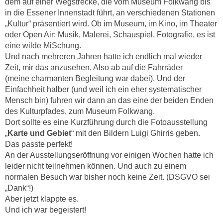
dem auf einer Wegstrecke, die vom Museum Folkwang bis
in die Essener Innenstadt führt, an verschiedenen Stationen
„Kultur“ präsentiert wird. Ob im Museum, im Kino, im Theater
oder Open Air: Musik, Malerei, Schauspiel, Fotografie, es ist
eine wilde MiSchung.
Und nach mehreren Jahren hatte ich endlich mal wieder
Zeit, mir das anzusehen. Also ab auf die Fahrräder
(meine charmanten Begleitung war dabei). Und der
Einfachheit halber (und weil ich ein eher systematischer
Mensch bin) fuhren wir dann an das eine der beiden Enden
des Kulturpfades, zum Museum Folkwang.
Dort sollte es eine Kurzführung durch die Fotoausstellung
„
Karte und Gebiet
“ mit den Bildern Luigi Ghirris geben.
Das passte perfekt!
An der Ausstellungseröffnung vor einigen Wochen hatte ich
leider nicht teilnehmen können. Und auch zu einem
normalen Besuch war bisher noch keine Zeit. (DSGVO sei
„Dank“!)
Aber jetzt klappte es.
Und ich war begeistert!