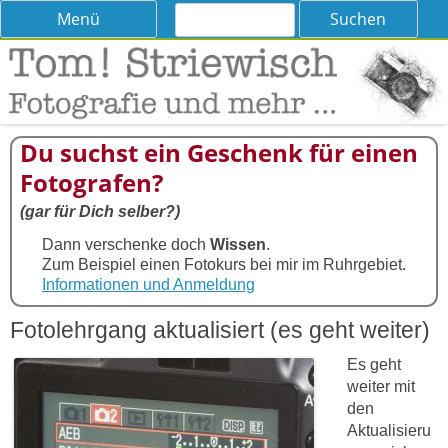
Suchen
Skip
Menü
nach:
to
content
Tom! Striewisch – Fotografieren
Tipps und Tricks und Meinungen zur Fotografie
lernen
Du suchst ein Geschenk für einen
Fotografen?
(gar für Dich selber?)
Dann verschenke doch
Wissen
.
Zum Beispiel einen Fotokurs bei mir im Ruhrgebiet.
Informationen und Anmeldung
Fotolehrgang aktualisiert (es geht weiter)
Es geht
weiter mit
den
Aktualisieru