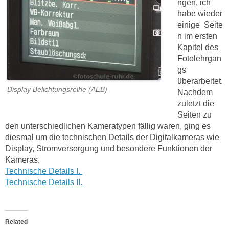
ngen, ich
habe wieder
einige Seite
n im ersten
Kapitel des
Fotolehrgan
gs
überarbeitet.
Display Belichtungsreihe (AEB)
Nachdem
zuletzt die
Seiten zu
den unterschiedlichen Kameratypen fällig waren, ging es
diesmal um die technischen Details der Digitalkameras wie
Display, Stromversorgung und besondere Funktionen der
Kameras.
Technische Details I.
Technische Details II.
Related