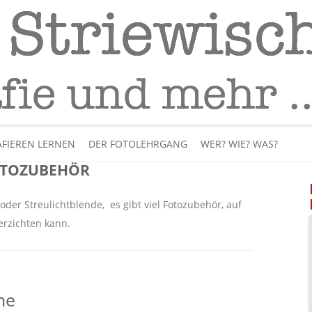
Fotografie
– Fotografieren lernen
Skip
to
FIEREN LERNEN
DER FOTOLEHRGANG
WER? WIE? WAS?
content
TOZUBEHÖR
ÜBER MICH
iv oder Streulichtblende, es gibt viel Fotozubehör, auf
BÜCHER
erzichten kann.
PANORAMAFOTOGRAFI
VIDEOS UND LEHRFILME
me
IM INTERNET