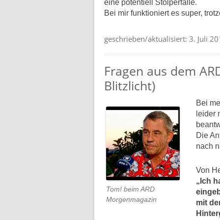
eine potentiell Stolperfalle.
Bei mir funktioniert es super, tr
geschrieben/aktualisiert:
3. Juli 2
Fragen aus dem ARD
Blitzlicht)
Bei me
leider 
beantw
Die An
nach n
Von He
„Ich h
Tom! beim ARD
eingeb
Morgenmagazin
mit d
Hinter