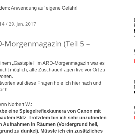
otzdem: Anwendung auf eigene Gefahr!
014
/ 29. Jan. 2017
-Morgenmagazin (Teil 5 –
inem „Gastspiel“ im ARD-Morgenmagazin war es
nicht möglich, alle Zuschauerfragen live vor Ort zu
orten.
tworten auf diese Fragen hole ich hier nach und
ach.
rrn Norbert W.:
abe eine Spiegelreflexkamera von Canon mit
autem Blitz. Trotzdem bin ich sehr unzufrieden
en Aufnahmen in Räumen (Vordergrund hell,
grund zu dunkel).
Müsste ich ein zusätzliches