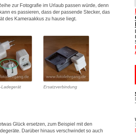
e Reihe zur Fotografie im Urlaub passen würde, denn
SOZIALE NETZWERKE
kann es passieren, dass der passende Stecker, das
ät des Kameraakkus zu hause liegt.
DIVERSES
TOM! UNTERSTÜTZEN
WO IST TOM?
IMPRESSUM
DATENSCHUTZERKLÄRU
-Ladegerät
Ersatzverbindung
etwas Glück ersetzen, zum Beispiel mit den
adegeräte. Darüber hinaus verschwindet so auch