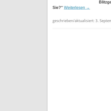
Blitzg
Sie?“
Weiterlesen
→
geschrieben/aktualisiert:
3. Septe
Beitragsnavigation