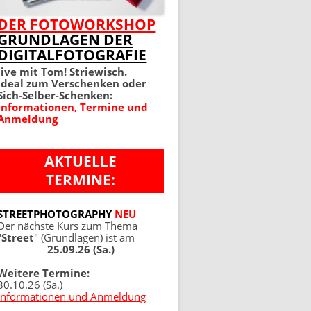
MEIN PERFEKTES FOTO 2.
DER FOTOWORKSHOP
GRUNDLAGEN DER
AUFLAGE
DIGITALFOTOGRAFIE
100 TIPPS UND TRICKS 4.
live mit Tom! Striewisch.
Ideal zum Verschenken oder
AUFLAGE
Sich-Selber-Schenken:
Informationen, Termine und
Anmeldung
AKTUELLE
TERMINE:
NG
STREETPHOTOGRAPHY
NEU
Der nächste Kurs zum Thema
"
Street
" (Grundlagen) ist am
25.09.26 (Sa.)
Weitere Termine:
30.10.26 (Sa.)
Informationen und Anmeldung