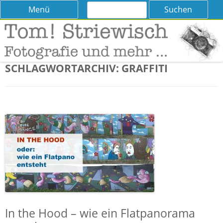
Suchen
Skip
Menü
nach:
to
content
Tom! Striewisch – Fotografieren
Tipps und Tricks und Meinungen zur Fotografie
lernen
SCHLAGWORTARCHIV:
GRAFFITI
In the Hood – wie ein Flatpanorama