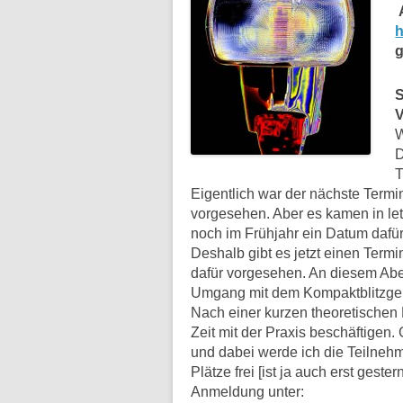
A
h
g
S
V
W
D
T
Eigentlich war der nächste Termin
vorgesehen. Aber es kamen in letz
noch im Frühjahr ein Datum dafür
Deshalb gibt es jetzt einen Termi
dafür vorgesehen. An diesem Abe
Umgang mit dem Kompaktblitzger
Nach einer kurzen theoretischen
Zeit mit der Praxis beschäftigen. 
und dabei werde ich die Teilnehm
Plätze frei [ist ja auch erst gest
Anmeldung unter: