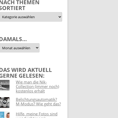
NACH THEMEN
SORTIERT
Nach
Themen
sortiert
DAMALS…
Damals…
DAS WIRD AKTUELL
GERNE GELESEN:
Wie man die Nik-
Collection (immer noch)
kostenlos erhält
Belichtungsautomatik?
M-Modus? Wie geht das?
Hilfe, meine Fotos sind