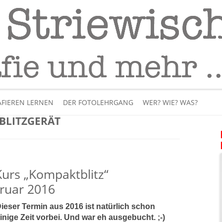
Fotografie
– Fotografieren lernen
Skip
to
FIEREN LERNEN
DER FOTOLEHRGANG
WER? WIE? WAS?
content
BLITZGERÄT
ÜBER MICH
BÜCHER
urs „Kompaktblitz“
PANORAMAFOTOGRAFI
ruar 2016
VIDEOS UND LEHRFILME
ieser Termin aus 2016 ist natürlich schon
inige Zeit vorbei. Und war eh ausgebucht. ;-)
IM INTERNET