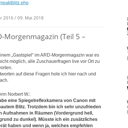
mpaktblitz.php
ar 2016
/ 09. Mai 2018
-Morgenmagazin (Teil 5 –
inem „Gastspiel“ im ARD-Morgenmagazin war es
nicht möglich, alle Zuschauerfragen live vor Ort zu
orten.
tworten auf diese Fragen hole ich hier nach und
ach.
rrn Norbert W.:
abe eine Spiegelreflexkamera von Canon mit
autem Blitz. Trotzdem bin ich sehr unzufrieden
en Aufnahmen in Räumen (Vordergrund hell,
grund zu dunkel).
Müsste ich ein zusätzliches
erät haben und wenn ja, welches empfehlen