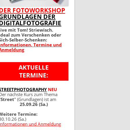
MEIN PERFEKTES FOTO 2.
DER FOTOWORKSHOP
GRUNDLAGEN DER
AUFLAGE
DIGITALFOTOGRAFIE
100 TIPPS UND TRICKS 4.
live mit Tom! Striewisch.
Ideal zum Verschenken oder
AUFLAGE
Sich-Selber-Schenken:
Informationen, Termine und
Anmeldung
AKTUELLE
TERMINE:
NG
STREETPHOTOGRAPHY
NEU
Der nächste Kurs zum Thema
"
Street
" (Grundlagen) ist am
25.09.26 (Sa.)
Weitere Termine:
30.10.26 (Sa.)
Informationen und Anmeldung