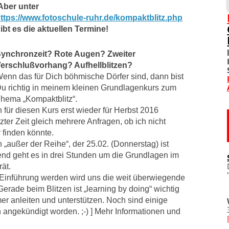
ber unter
ttps://www.fotoschule-ruhr.de/kompaktblitz.php
SOZIALE NETZWERKE
ibt es die aktuellen Termine!
DIVERSES
ynchronzeit? Rote Augen? Zweiter
erschlußvorhang? Aufhellblitzen?
TOM! UNTERSTÜTZEN
enn das für Dich böhmische Dörfer sind, dann bist
u richtig in meinem kleinen Grundlagenkurs zum
WO IST TOM?
hema „Kompaktblitz“.
 für diesen Kurs erst wieder für Herbst 2016
IMPRESSUM
ter Zeit gleich mehrere Anfragen, ob ich nicht
 finden könnte.
DATENSCHUTZERKLÄRU
n „außer der Reihe“, der 25.02. (Donnerstag) ist
nd geht es in drei Stunden um die Grundlagen im
ät.
 Einführung werden wird uns die weit überwiegende
Gerade beim Blitzen ist „learning by doing“ wichtig
er anleiten und unterstützen. Noch sind einige
ern angekündigt worden. ;-) ] Mehr Informationen und