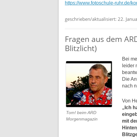
https://www.fotoschule-ruhr.de/ko
geschrieben/aktualisiert:
22. Janu
Fragen aus dem ARD
Blitzlicht)
Bei me
leider 
beantw
Die An
nach n
Von He
„Ich h
Tom! beim ARD
eingeb
Morgenmagazin
mit d
Hinter
Blitzg