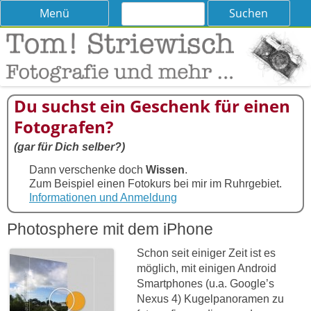
Suchen
Skip
Menü
nach:
to
content
Tom! Striewisch – Fotografieren
Tipps und Tricks und Meinungen zur Fotografie
lernen
Du suchst ein Geschenk für einen
Fotografen?
(gar für Dich selber?)
Dann verschenke doch
Wissen
.
Zum Beispiel einen Fotokurs bei mir im Ruhrgebiet.
Informationen und Anmeldung
Photosphere mit dem iPhone
Schon seit einiger Zeit ist es
möglich, mit einigen Android
Smartphones (u.a. Google’s
Nexus 4) Kugelpanoramen zu