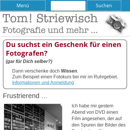
Suchen
Skip
Menü
nach:
to
content
Tom! Striewisch – Fotografieren
Tipps und Tricks und Meinungen zur Fotografie
lernen
Du suchst ein Geschenk für einen
Fotografen?
(gar für Dich selber?)
Dann verschenke doch
Wissen
.
Zum Beispiel einen Fotokurs bei mir im Ruhrgebiet.
Informationen und Anmeldung
Frustrierend …
Ich habe mir gestern
Abend von DVD einen
Film angesehen, der auf
den Spuren der Bilder des