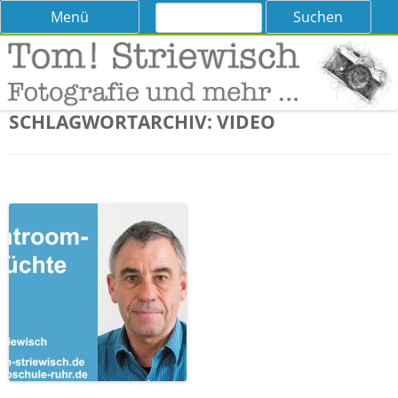
Suchen
Skip
Menü
nach:
to
content
Tom! Striewisch – Fotografieren
Tipps und Tricks und Meinungen zur Fotografie
lernen
SCHLAGWORTARCHIV:
VIDEO