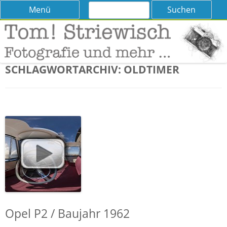
Suchen
Skip
Menü
nach:
to
content
Tom! Striewisch – Fotografieren
Tipps und Tricks und Meinungen zur Fotografie
lernen
SCHLAGWORTARCHIV:
OLDTIMER
Opel P2 / Baujahr 1962