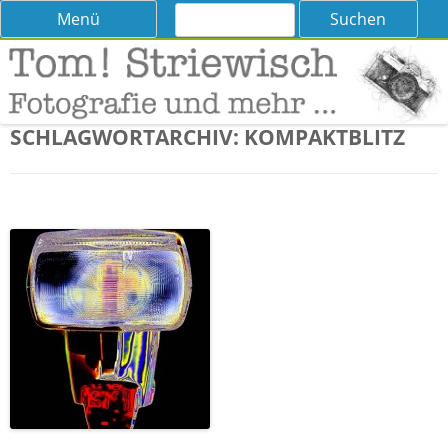
Suchen
Skip
Menü
nach:
to
content
Tom! Striewisch – Fotografieren
Tipps und Tricks und Meinungen zur Fotografie
lernen
SCHLAGWORTARCHIV:
KOMPAKTBLITZ