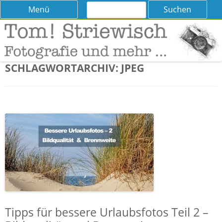
Suchen
Skip
Menü
nach:
to
content
Tom! Striewisch – Fotografieren
Tipps und Tricks und Meinungen zur Fotografie
lernen
SCHLAGWORTARCHIV:
JPEG
Tipps für bessere Urlaubsfotos Teil 2 –