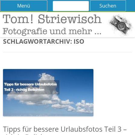
Suchen
Skip
Menü
nach:
to
content
Tom! Striewisch – Fotografieren
Tipps und Tricks und Meinungen zur Fotografie
lernen
SCHLAGWORTARCHIV:
ISO
Tipps für bessere Urlaubsfotos Teil 3 –