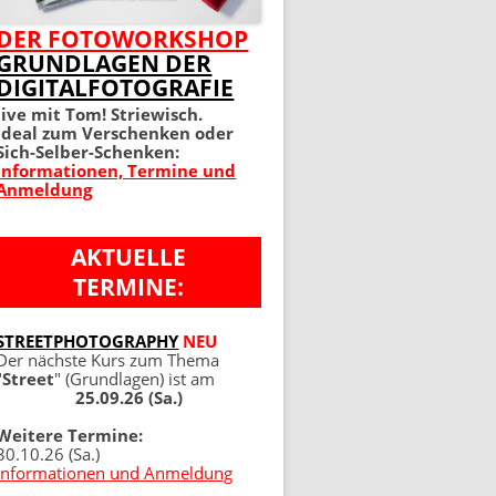
MEIN PERFEKTES FOTO 2.
DER FOTOWORKSHOP
GRUNDLAGEN DER
AUFLAGE
DIGITALFOTOGRAFIE
100 TIPPS UND TRICKS 4.
live mit Tom! Striewisch.
Ideal zum Verschenken oder
AUFLAGE
Sich-Selber-Schenken:
Informationen, Termine und
Anmeldung
AKTUELLE
TERMINE:
NG
STREETPHOTOGRAPHY
NEU
Der nächste Kurs zum Thema
"
Street
" (Grundlagen) ist am
25.09.26 (Sa.)
Weitere Termine:
30.10.26 (Sa.)
Informationen und Anmeldung