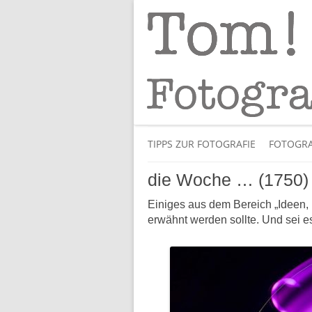
Tipps und Tricks und Meinungen zur 
Tom! Striewisch 
TIPPS ZUR FOTOGRAFIE
FOTOGRA
die Woche … (1750)
Einiges aus dem Bereich „Ideen, B
erwähnt werden sollte. Und sei es 