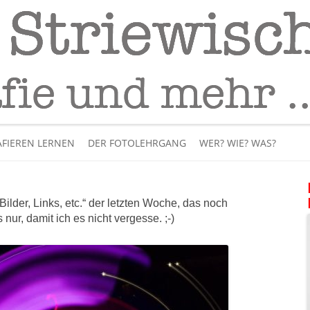
Fotografie
– Fotografieren lernen
Skip
to
FIEREN LERNEN
DER FOTOLEHRGANG
WER? WIE? WAS?
content
ÜBER MICH
ilder, Links, etc.“ der letzten Woche, das noch
BÜCHER
nur, damit ich es nicht vergesse. ;-)
PANORAMAFOTOGRAFI
VIDEOS UND LEHRFILME
IM INTERNET