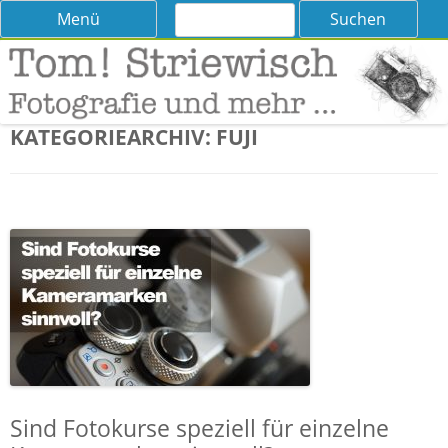
Suchen
Skip
Menü
nach:
to
content
Tom! Striewisch – Fotografieren
Tipps und Tricks und Meinungen zur Fotografie
lernen
KATEGORIEARCHIV:
FUJI
Sind Fotokurse speziell für einzelne