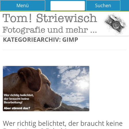
Suchen
Skip
Menü
nach:
to
content
Tom! Striewisch – Fotografieren
Tipps und Tricks und Meinungen zur Fotografie
lernen
KATEGORIEARCHIV:
GIMP
Wer richtig belichtet, der braucht keine