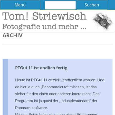
Suchen
Skip
Menü
nach:
to
content
Tom! Striewisch – Fotografieren
Tipps und Tricks und Meinungen zur Fotografie
lernen
ARCHIV
PTGui 11 ist endlich fertig
Heute ist
PTGui 11
offiziell veröffentlicht worden. Und
da hier ja auch „Panoramaleute“ mitlesen, ist das
sicher für den einen oder anderen interessant. Das
Programm ist ja quasi der „Industriestandard“ der
Panoramasoftware.
Mit den Betas habe ich schon einige Erfahrungen