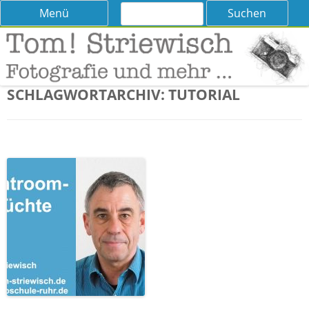
Suchen
Skip
Menü
nach:
to
content
Tom! Striewisch – Fotografieren
Tipps und Tricks und Meinungen zur Fotografie
lernen
SCHLAGWORTARCHIV:
TUTORIAL