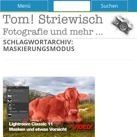
Suchen
Skip
Menü
nach:
to
content
Tom! Striewisch – Fotografieren
Tipps und Tricks und Meinungen zur Fotografie
lernen
SCHLAGWORTARCHIV:
MASKIERUNGSMODUS