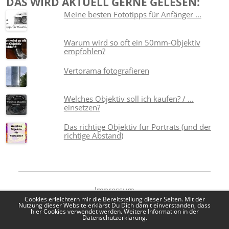
DAS WIRD AKTUELL GERNE GELESEN:
Meine besten Fototipps für Anfänger ...
Warum wird so oft ein 50mm-Objektiv
empfohlen?
Vertorama fotografieren
Welches Objektiv soll ich kaufen? / ...
einsetzen?
Das richtige Objektiv für Porträts (und der
richtige Abstand)
Impressum
Datenschutzerklärung
Cookies erleichtern mir die Bereitstellung dieser Seiten. Mit der
Nutzung dieser Website erklärst Du Dich damit einverstanden, dass
hier Cookies verwendet werden. Weitere Information in der
Datenschutzerklärung.