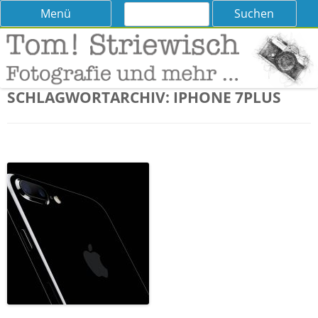
Suchen
Skip
Menü
nach:
to
content
Tom! Striewisch – Fotografieren
Tipps und Tricks und Meinungen zur Fotografie
lernen
SCHLAGWORTARCHIV:
IPHONE 7PLUS