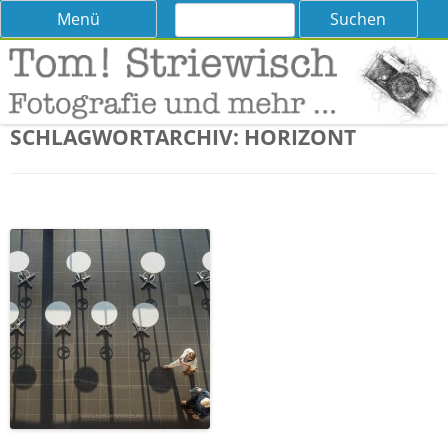
Suchen
Skip
Menü
nach:
to
content
Tom! Striewisch – Fotografieren
Tipps und Tricks und Meinungen zur Fotografie
lernen
SCHLAGWORTARCHIV:
HORIZONT