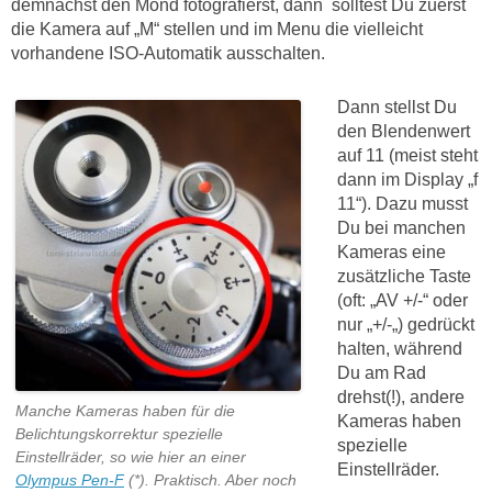
demnächst den Mond fotografierst, dann solltest Du zuerst
die Kamera auf „M“ stellen und im Menu die vielleicht
vorhandene ISO-Automatik ausschalten.
Dann stellst Du
den Blendenwert
auf 11 (meist steht
dann im Display „f
11“). Dazu musst
Du bei manchen
Kameras eine
zusätzliche Taste
(oft: „AV +/-“ oder
nur „+/-„) gedrückt
halten, während
Du am Rad
drehst(!), andere
Manche Kameras haben für die
Kameras haben
Belichtungskorrektur spezielle
spezielle
Einstellräder, so wie hier an einer
Einstellräder.
Olympus Pen-F
(*). Praktisch. Aber noch