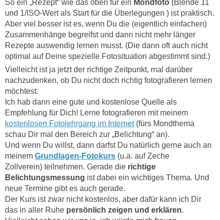
So ein „Rezept“ wie das oben für ein
Mondfoto
(Blende 11
und 1/ISO-Wert als Start für die Überlegungen ) ist praktisch.
Aber viel besser ist es, wenn Du die (eigentlich einfachen)
Zusammenhänge begreifst und dann nicht mehr länger
Rezepte auswendig lernen musst. (Die dann oft auch nicht
optimal auf Deine spezielle Fotosituation abgestimmt sind.)
Vielleicht ist ja jetzt der richtige Zeitpunkt, mal darüber
nachzudenken, ob Du nicht doch richtig fotografieren lernen
möchtest.
Ich hab dann eine gute und kostenlose Quelle als
Empfehlung für Dich! Lerne fotografieren mit meinem
kostenlosen Fotolehrgang im Internet
(fürs Mondthema
schau Dir mal den Bereich zur „Belichtung“ an).
Und wenn Du willst, dann darfst Du natürlich gerne auch an
meinem
Grundlagen-Fotokurs
(u.a. auf Zeche
Zollverein) teilnehmen. Gerade die
richtige
Belichtungsmessung
ist dabei ein wichtiges Thema. Und
neue Termine gibt es auch gerade.
Der Kurs ist zwar nicht kostenlos, aber dafür kann ich Dir
das in aller Ruhe
persönlich zeigen und erklären
.