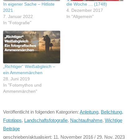
In eigener Sache – Hitliste
die Woche … (1748)
2021
4. Dezember 2017
7. Januar 2022
In "Allgemein"
In "Fotografie"
„Richtiger“ Weißabgleich –
ein Ammenmärchen
28. Juni 2019
In "Fotomythos und
Ammenmärchen"
Veröffentlicht in folgenden Kategorien:
Anleitung
,
Belichtung
,
Fototipps
,
Landschaftsfotografie
,
Nachtaufnahme
,
Wichtige
Beiträge
geschrieben/aktualisiert:
11. November 2016
/ 29. Nov. 2023