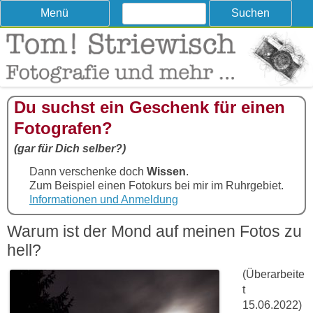
Suchen
Skip
Menü
nach:
to
content
Tom! Striewisch – Fotografieren
Tipps und Tricks und Meinungen zur Fotografie
lernen
Du suchst ein Geschenk für einen
Fotografen?
(gar für Dich selber?)
Dann verschenke doch
Wissen
.
Zum Beispiel einen Fotokurs bei mir im Ruhrgebiet.
Informationen und Anmeldung
Warum ist der Mond auf meinen Fotos zu
hell?
(Überarbeite
t
15.06.2022)