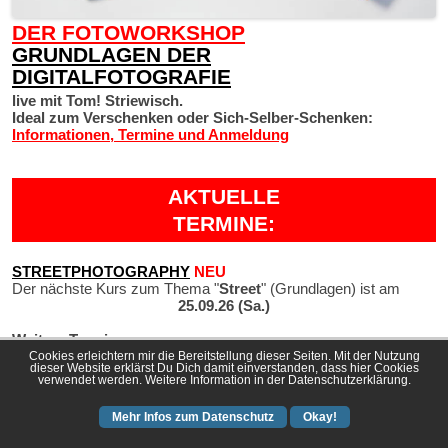
DER FOTOWORKSHOP
GRUNDLAGEN DER
DIGITALFOTOGRAFIE
live mit Tom! Striewisch.
Ideal zum Verschenken oder Sich-Selber-Schenken:
Informationen, Termine und Anmeldung
AKTUELLE
TERMINE:
STREETPHOTOGRAPHY
NEU
Der nächste Kurs zum Thema "
Street
" (Grundlagen) ist am
25.09.26 (Sa.)
Weitere Termine:
Cookies erleichtern mir die Bereitstellung dieser Seiten. Mit der Nutzung
30.10.26 (Sa.)
dieser Website erklärst Du Dich damit einverstanden, dass hier Cookies
Informationen und Anmeldung
verwendet werden. Weitere Information in der Datenschutzerklärung.
Mehr Infos zum Datenschutz
Okay!